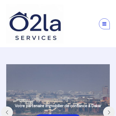
Aller
au
contenu
ar
Votre partenaire immobilier de confiance à Dakar